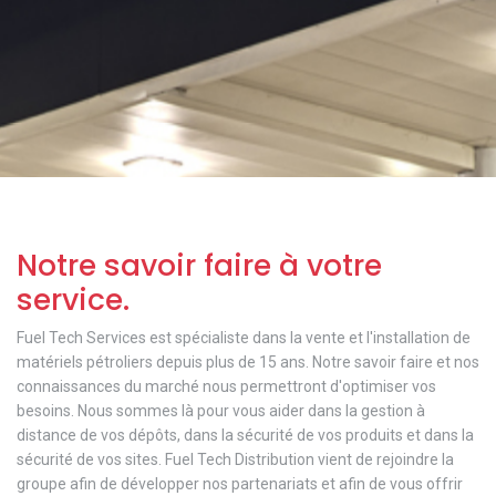
Notre savoir faire à votre
service.
Fuel Tech Services est spécialiste dans la vente et l'installation de
matériels pétroliers depuis plus de 15 ans. Notre savoir faire et nos
connaissances du marché nous permettront d'optimiser vos
besoins. Nous sommes là pour vous aider dans la gestion à
distance de vos dépôts, dans la sécurité de vos produits et dans la
sécurité de vos sites. Fuel Tech Distribution vient de rejoindre la
groupe afin de développer nos partenariats et afin de vous offrir